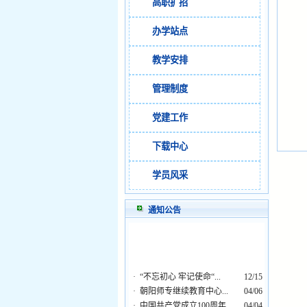
高职扩招
办学站点
教学安排
管理制度
党建工作
下载中心
学员风采
通知公告
·
“不忘初心 牢记使命“...
12/15
·
朝阳师专继续教育中心...
04/06
·
中国共产党成立100周年...
04/04