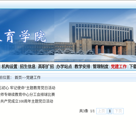
|
|
|
|
|
|
|
|
机构设置
招生信息
高职扩招
办学站点
教学安排
管理制度
党建工作
下
前位置：
首页
>>
党建工作
忘初心 牢记使命“主题教育党日活动
阳师专继续教育中心分工会排球比赛
共产党成立100周年主题党日活动
共3条
1/1
上页
1
下页